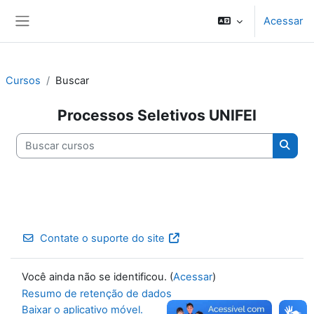
Ir para o conteúdo principal
Acessar
Painel lateral
Cursos
Buscar
Processos Seletivos UNIFEI
Buscar cursos
Busca
Contate o suporte do site
Você ainda não se identificou. (
Acessar
)
Resumo de retenção de dados
Baixar o aplicativo móvel.